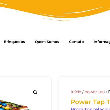
Brinquedos
Quem Somos
Contato
Informa
Início
/
power tap
/ 
Power Tap T
Produtos relaci