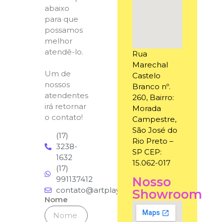
abaixo
para que
possamos
melhor
atendê-lo.
Rua
Marechal
Um de
Castelo
nossos
Branco nº.
atendentes
260, Bairro:
irá retornar
Morada
o contato!
Campestre,
São José do
(17)
Rio Preto –
3238-
SP CEP:
1632
15.062-017
(17)
991137412
Nosso
contato@artplaybrinquedos.com.br
Showroom
Nome