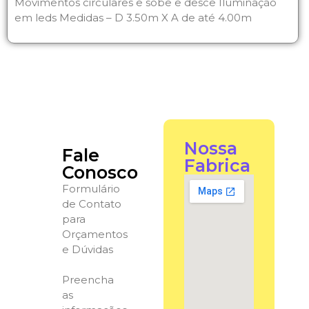
Movimentos circulares e sobe e desce Iluminação
em leds Medidas – D 3.50m X A de até 4.00m
Nossa
Fale
Fabrica
Conosco
Formulário
de Contato
para
Orçamentos
e Dúvidas
Preencha
as