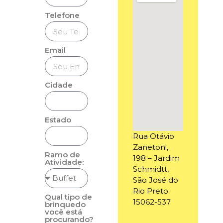
Telefone
Email
Cidade
Estado
Rua Otávio
Zanetoni,
Ramo de
198 – Jardim
Atividade:
Schmidtt,
São José do
Rio Preto
Qual tipo de
15062-537
brinquedo
você está
procurando?