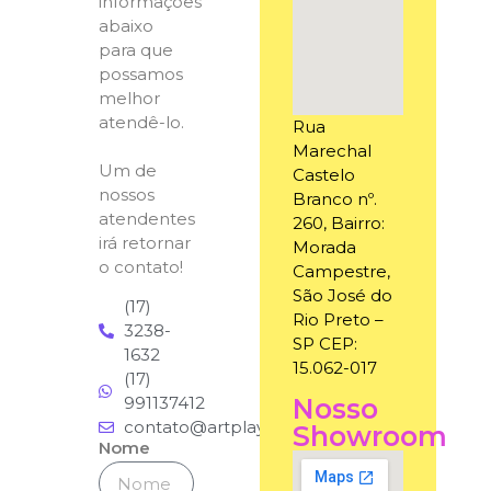
informações
abaixo
para que
possamos
melhor
atendê-lo.
Rua
Marechal
Um de
Castelo
nossos
Branco nº.
atendentes
260, Bairro:
irá retornar
Morada
o contato!
Campestre,
São José do
(17)
Rio Preto –
3238-
SP CEP:
1632
15.062-017
(17)
991137412
Nosso
contato@artplaybrinquedos.com.br
Showroom
Nome