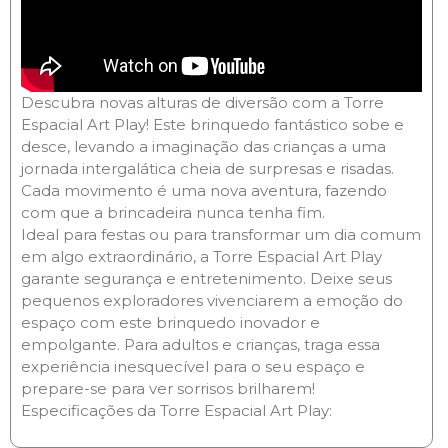
Descubra novas alturas de diversão com a Torre
Espacial Art Play! Este brinquedo fantástico sobe e
desce, levando a imaginação das crianças a uma
jornada intergalática cheia de surpresas e risadas.
Cada movimento é uma nova aventura, fazendo
com que a brincadeira nunca tenha fim.
Ideal para festas ou para transformar um dia comum
em algo extraordinário, a Torre Espacial Art Play
garante segurança e entretenimento. Deixe seus
pequenos exploradores vivenciarem a emoção do
espaço com este brinquedo inovador e
empolgante. Para adultos e crianças, traga essa
experiência inesquecível para o seu espaço e
prepare-se para ver sorrisos brilharem!
Especificações da Torre Espacial Art Play: