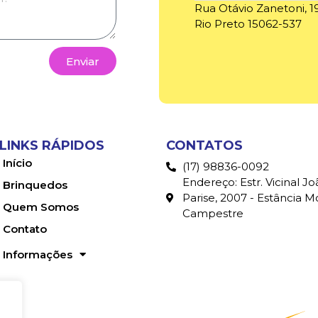
Rua Otávio Zanetoni, 1
Rio Preto 15062-537
Enviar
LINKS RÁPIDOS
CONTATOS
Início
(17) 98836-0092
Endereço: Estr. Vicinal Jo
Brinquedos
Parise, 2007 - Estância 
Quem Somos
Campestre
Contato
Informações