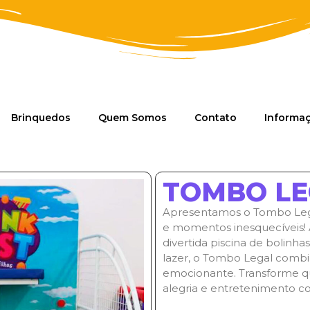
Brinquedos
Quem Somos
Contato
Informa
TOMBO LE
Apresentamos o Tombo Legal,
e momentos inesquecíveis! A
divertida piscina de bolinha
lazer, o Tombo Legal combi
emocionante. Transforme q
alegria e entretenimento c