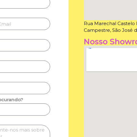
Rua Marechal Castelo B
Campestre, São José do
Nosso Show
rocurando?