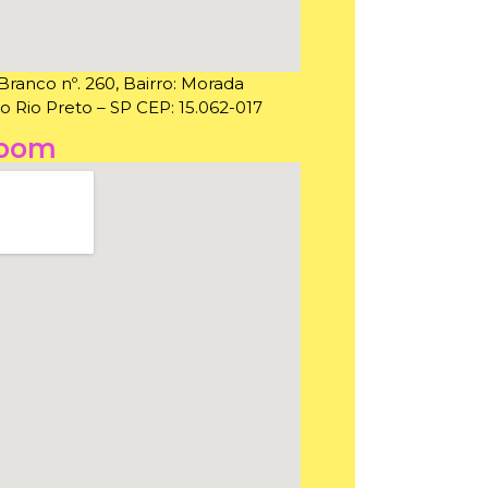
ranco nº. 260, Bairro: Morada
 Rio Preto – SP CEP: 15.062-017
room