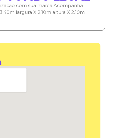
nalização com sua marca Acompanha
 3.40m largura X 2.10m altura X 2.10m
a