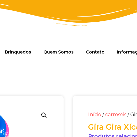
Brinquedos
Quem Somos
Contato
Informa
Início
/
carroseis
/ Gi
Gira Gira Xí
Produtos relaci