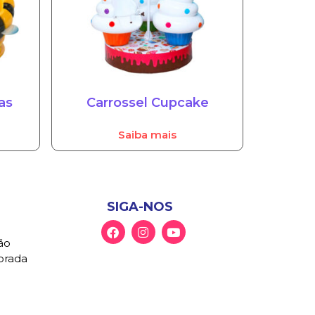
as
Carrossel Cupcake
Saiba mais
SIGA-NOS
ão
Morada