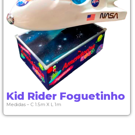
Kid Rider Foguetinho
Medidas – C 1.5m X L 1m