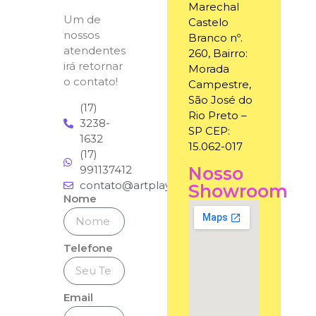
Marechal
Um de
Castelo
nossos
Branco nº.
atendentes
260, Bairro:
irá retornar
Morada
o contato!
Campestre,
São José do
(17)
Rio Preto –
3238-
SP CEP:
1632
15.062-017
(17)
991137412
Nosso
contato@artplaybrinquedos.com.br
Showroom
Nome
Telefone
Email