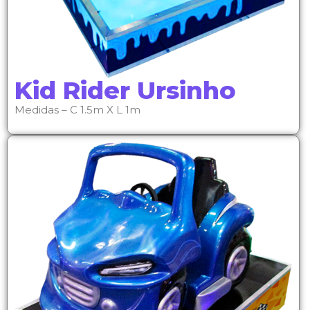
Kid Rider Ursinho
Medidas – C 1.5m X L 1m